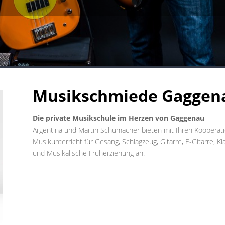
Musik
schmiede Gaggen
Die private Musikschule im Herzen von Gaggenau
Argentina und Martin Schumacher bieten mit Ihren Koopera
Musikunterricht für
Gesang, Schlagzeug, Gitarre, E-Gitarre, Kl
und Musikalische Früherziehung an.