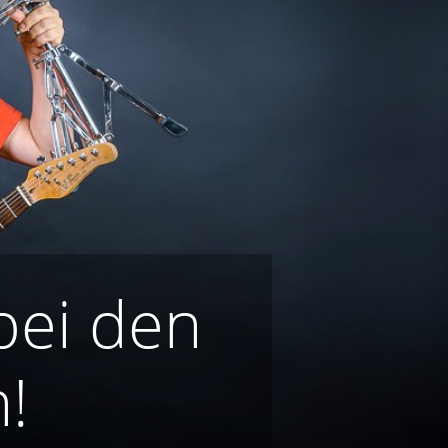
bei den
!