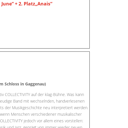
h June“ + 2. Platz„Anais“
 am Schloss in Gaggenau)
ktiv COLLECTIVITY auf der klag-Bühne. Was kann
lfreudige Band mit wechselnden, handverlesenen
 der Musikgeschichte neu interpretiert werden.
m, wenn Menschen verschiedener musikalischer
LLECTIVITY jedoch vor allem eines vorstellen:
sik und Jazz, geprägt von immer wieder neuen