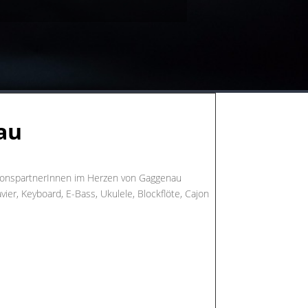
au
tionspartnerInnen im Herzen von Gaggenau
avier, Keyboard, E-Bass, Ukulele, Blockflöte, Cajon