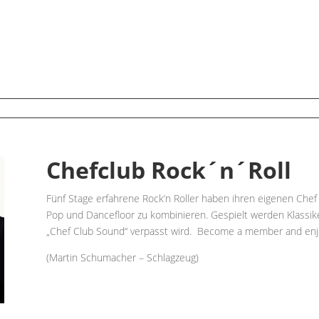
Chefclub Rock´n´Roll
Fünf Stage erfahrene Rock’n Roller haben ihren eigenen Chef 
Pop und Dancefloor zu kombinieren. Gespielt werden Klassike
„Chef Club Sound“ verpasst wird. Become a member and enjo
(Martin Schumacher – Schlagzeug)