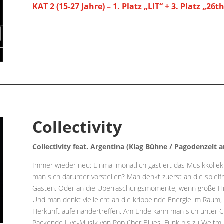
KAT 2 (15-27 Jahre) – 1. Platz „LIT“ + 3. Platz „26t
Collectivity
Collectivity feat. Argentina (Klag Bühne / Pagodenzelt
Immer wieder neu: Einmal monatlich gastiert das Musikkolle
man sich darunter vorstellen? Man denkt zuerst an die spie
Gästen. Oder an die Überraschungsmomente, wenn große Hits
Und man denkt vielleicht an die kribbelnde Energie im Rau
Herkunft aufeinandertreffen. Am Ende kann man sich unter CO
Packende Live-Musik von Pop über Blues, Funk bis zu Weltmu