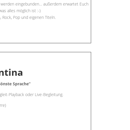
ps werden eingebunden… außerdem erwartet Euch
as alles möglich ist
:-)
Rock, Pop und eigenen Titeln.
ntina
hönste Sprache“
leit-Playback oder Live-Begleitung.
rre)