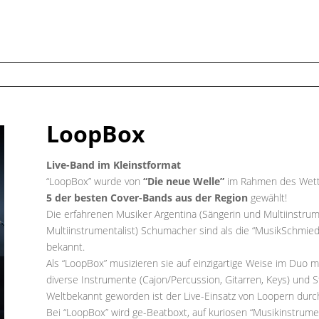
LoopBox
Live-Band im Kleinstformat
“LoopBox” wurde von
“Die neue Welle”
im Rahmen des Wettb
5 der besten Cover-Bands aus der Region
gewählt!
Die erfahrenen Musiker Argentina (Sängerin und Multiinstrum
Multiinstrumentalist) Schumacher sind als die “MusikSchmie
bekannt.
Als “LoopBox” musizieren sie auf einzigartige Weise im Duo m
diverse Instrumente (Cajon/Percussion, Gitarren, Keys) und 
Weltbekannt geworden ist der Live-Einsatz von Loopern durc
Bei “LoopBox” wird ge-Beatboxt, auf kuriosen “Musikinstrum