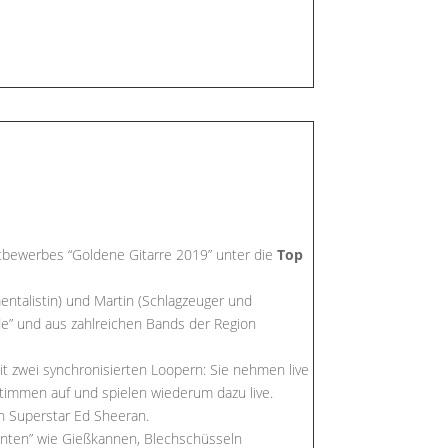
ewerbes “Goldene Gitarre 2019” unter die
Top
entalistin) und Martin (Schlagzeuger und
de” und aus zahlreichen Bands der Region
it zwei synchronisierten Loopern: Sie nehmen live
Stimmen auf und spielen wiederum dazu live.
h Superstar Ed Sheeran.
enten” wie Gießkannen, Blechschüsseln