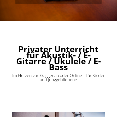
Privater Unterricht
für Akustik- /
E-
Gitarre / Ukulele / E-
Bass
Im Herzen von Gaggenau oder Online – für Kinder
und Junggebliebene